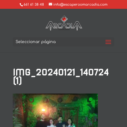
661 61 38 48
info@escaperoomarcadia.com
Seleccionar página
IMG_20240121_140724
(1)