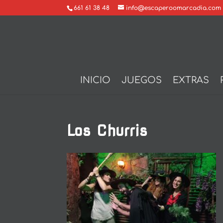
661 61 38 48
info@escaperoomarcadia.com
INICIO
JUEGOS
EXTRAS
Los Churris