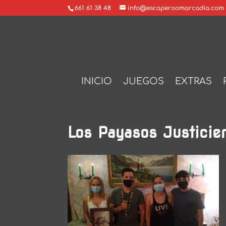
661 61 38 48
info@escaperoomarcadia.com
INICIO
JUEGOS
EXTRAS
Los Payasos Justicie