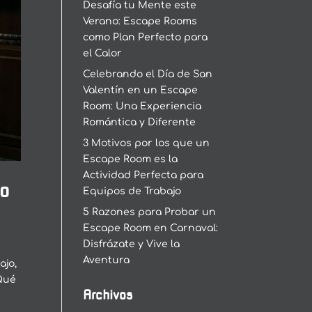
Desafía tu Mente este
Verano: Escape Rooms
como Plan Perfecto para
el Calor
Celebrando el Día de San
Valentín en un Escape
Room: Una Experiencia
Romántica y Diferente
3 Motivos por los que un
Escape Room es la
Actividad Perfecta para
to
Equipos de Trabajo
5 Razones para Probar un
Escape Room en Carnaval:
Disfrázate y Vive la
Aventura
ajo,
¿Qué
Archivos